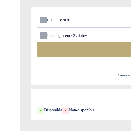
Du
1
hébergement /
2
adultes
Réservatio
-
Disponible
-
Non-disponible