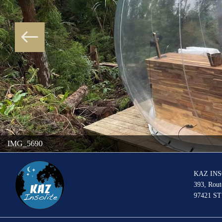
IMG_5690
KAZ IN
393, Rout
97421 S