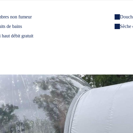
bres non fumeur
Douch
its de bains
Sèche 
 haut débit gratuit